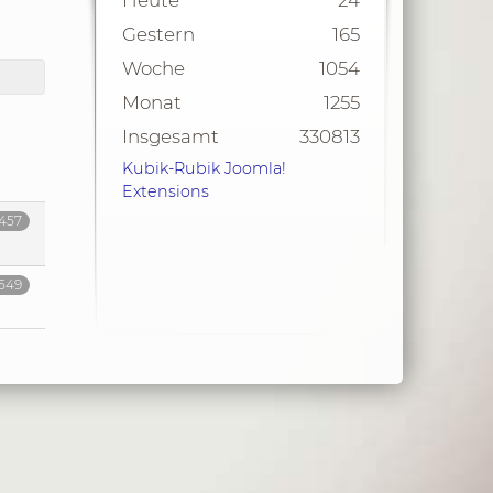
Heute
24
Gestern
165
Woche
1054
Monat
1255
Insgesamt
330813
Kubik-Rubik Joomla!
Extensions
1457
1549